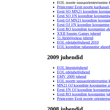
EOL noorte suusaorienteerumise k
Printcenter Eesti noorte karikasar
Eesti SO MN21 koondiste koosta
Eesti SO J/N koondiste koostamis
Eesti OJ MN21 koondiste koostam
Eesti OJ J/N koondise koostamise
Eesti RO koondiste koostamise a
XXII Suunto Games juhend
51.Jüriööjooksu juhend
EOL edetabelijuhend 2010
EOL koondiste rahastamise aluse
2009 juhendid
EOL litsentsijuhend
EOL edetabelijuhend
EMV 2009 juhend
EOL noorte suusaorienteerumise 
MN21 OJ koondiste koostamise a
Eesti J/N OJ koondiste koostamis
Eesti RO koondiste koostamise j
Printcenter Eesti noorte orienteer
2008 juhendid