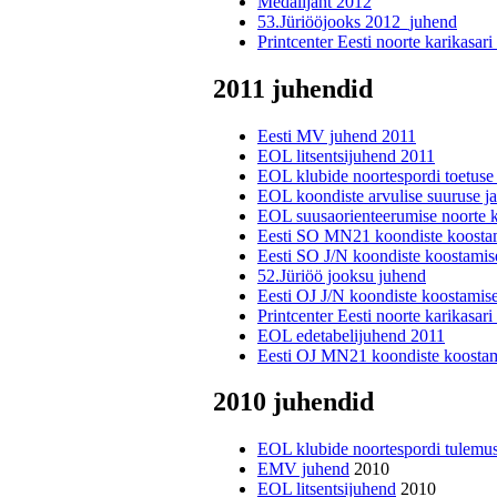
Medalijaht 2012
53.Jüriööjooks 2012_juhend
Printcenter Eesti noorte karikasar
2011 juhendid
Eesti MV juhend 2011
EOL litsentsijuhend 2011
EOL klubide noortespordi toetuse
EOL koondiste arvulise suuruse ja
EOL suusaorienteerumise noorte k
Eesti SO MN21 koondiste koostam
Eesti SO J/N koondiste koostamis
52.Jüriöö jooksu juhend
Eesti OJ J/N koondiste koostamis
Printcenter Eesti noorte karikasar
EOL edetabelijuhend 2011
Eesti OJ MN21 koondiste koostam
2010 juhendid
EOL klubide noortespordi tulemus
EMV juhend
2010
EOL litsentsijuhend
2010