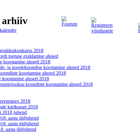
arhiiv
Foorum
Registreeri
kalender
võistlustele
korralduskonkurss 2018
ordi toetuse eraldamise alused
se koostamise alused 2018
ide- ja noortekoondise koostamise alused 2018
koondiste koostamise alused 2018
te koostamise alused 2018
teerumisjooksu koondiste koostamise alused 2018
teerumises 2018
jate karikasari 2018
ri 2018 juhend
18. aasta üldjuhend
18. aasta üldjuhend
8. aasta üldjuhend