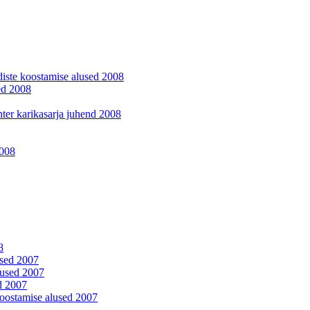
ndiste koostamise alused 2008
ed 2008
enter karikasarja juhend 2008
2008
8
used 2007
used 2007
d 2007
koostamise alused 2007