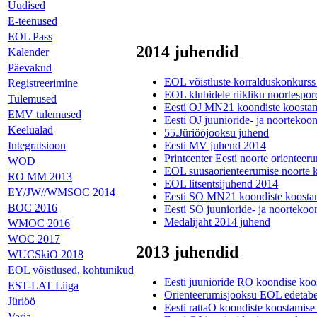
Uudised
E-teenused
EOL Pass
2014 juhendid
Kalender
Päevakud
EOL võistluste korralduskonkurs
Registreerimine
EOL klubidele riikliku noortespor
Tulemused
Eesti OJ MN21 koondiste koostam
EMV tulemused
Eesti OJ juunioride- ja noortekoo
Keelualad
55.Jüriööjooksu juhend
Integratsioon
Eesti MV juhend 2014
Printcenter Eesti noorte orienteer
WOD
EOL suusaorienteerumise noorte k
RO MM 2013
EOL litsentsijuhend 2014
EY/JW//WMSOC 2014
Eesti SO MN21 koondiste koosta
BOC 2016
Eesti SO juunioride- ja noortekoo
Medalijaht 2014 juhend
WMOC 2016
WOC 2017
2013 juhendid
WUCSkiO 2018
EOL võistlused, kohtunikud
Eesti juunioride RO koondise koo
EST-LAT Liiga
Orienteerumisjooksu EOL edetabe
Jüriöö
Eesti rattaO koondiste koostamise
Varia