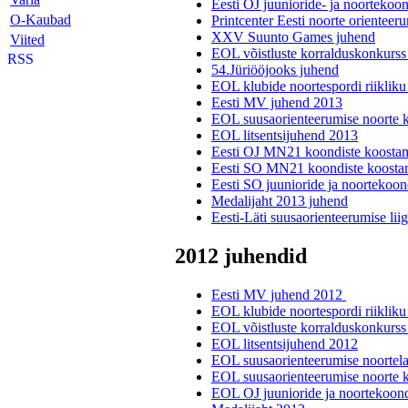
Eesti OJ juunioride- ja noortekoo
O-Kaubad
Printcenter Eesti noorte orienteer
XXV Suunto Games juhend
Viited
EOL võistluste korralduskonkurs
54.Jüriööjooks juhend
EOL klubide noortespordi riikliku
Eesti MV juhend 2013
EOL suusaorienteerumise noorte k
EOL litsentsijuhend 2013
Eesti OJ MN21 koondiste koosta
Eesti SO MN21 koondiste koosta
Eesti SO juunioride ja noortekoon
Medalijaht 2013 juhend
Eesti-Läti suusaorienteerumise li
2012 juhendid
Eesti MV juhend 2012
EOL klubide noortespordi riikliku
EOL võistluste korralduskonkurs
EOL litsentsijuhend 2012
EOL suusaorienteerumise noortel
EOL suusaorienteerumise noorte k
EOL OJ juunioride ja noortekoond