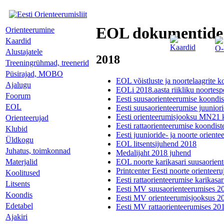
EOL dokumentide 
Orienteerumine
Kaardid
Kaardid
O-
Alustajatele
2018
Treeningrühmad, treenerid
Püsirajad, MOBO
EOL võistluste ja noortelaagrite 
Ajalugu
EOLi 2018.aasta riikliku noortesp
Foorum
Eesti suusaorienteerumise koondi
EOL
Eesti suusaorienteerumise juunior
Eesti orienteerumisjooksu MN21 
Orienteerujad
Eesti rattaorienteerumise koondis
Klubid
Eesti juunioride- ja noorte orien
Üldkogu
EOL litsentsijuhend 2018
Juhatus, toimkonnad
Medalijaht 2018 juhend
Materjalid
EOL noorte karikasari suusaorien
Printcenter Eesti noorte orienteeru
Koolitused
Eesti rattaorienteerumise karikasa
Litsents
Eesti MV suusaorienteerumises 20
Koondis
Eesti MV orienteerumisjooksus 20
Edetabel
Eesti MV rattaorienteerumises 201
Ajakiri