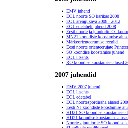
EMV juhend
EOL noorte SO karikas 2008
EOL arengukava 2008 - 2012
EOL edetabeli juhend 2008
Eesti noorte ja juuniorite OJ koo
MN21 koondiste koostamise alus
Märkeorienteerumise reeglid
Eesti noorte orienteerujate Printc
SO koondise koostamise juhend
EOL litsents
RO koondise koostamise alused 
2007 juhendid
EMV 2007 juhend
EOL litsents
EOL edetabel
EOL noortespordiraha alused 200
Eesti NJ koondiste koostamise al
HD21 SO koondise koostamise al
HD21 koondise koostamise aluse
Noorte - juuniorite SO koondise 
SI pulkade rendihinnad